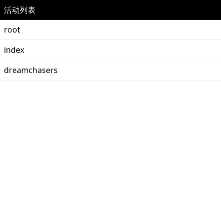
活动列表
root
index
dreamchasers